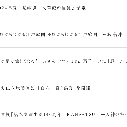
2024年度 嵯峨嵐山文華館の展覧会予定
ロからわかる江戸絵画 ゼロからわかる江戸絵画 ーあ！若冲、お
は扇で涼しくなろう！「ふぁん ファン Fun 扇子いいね」展 7/
吉海直人氏講演会 「百人一首と漢詩」を開催
企画展「橋本関雪⽣誕140周年 KANSETSU ―⼊神の技