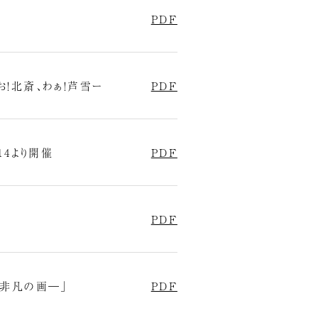
PDF
！北斎、わぁ！芦雪ー
PDF
14より開催
PDF
PDF
・⾮凡の画―」
PDF