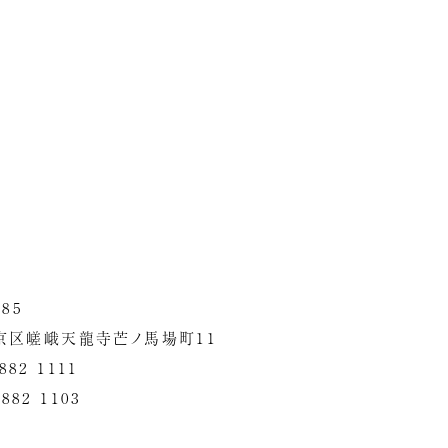
385
京区嵯峨天龍寺芒ノ馬場町11
 882 1111
 882 1103